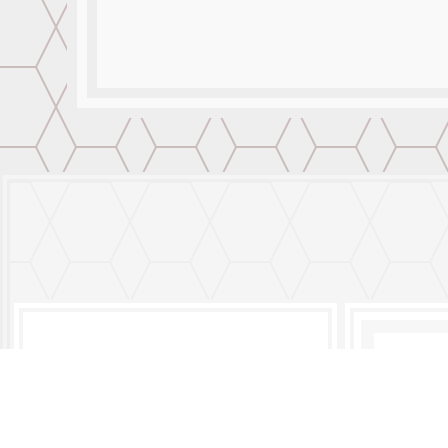
Locación
H20 GR
RUC: 