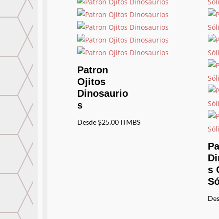
Patron
Ojitos
Dinosaurio
s
Desde
$
25.00
ITMBS
Pa
Di
s 
Só
De