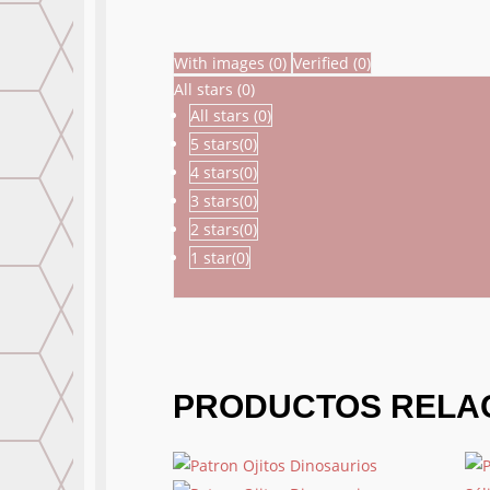
With images (
0
)
Verified (
0
)
All stars (
0
)
All stars (
0
)
5 stars(
0
)
4 stars(
0
)
3 stars(
0
)
2 stars(
0
)
1 star(
0
)
PRODUCTOS RELA