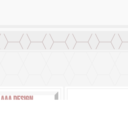
AAA DESIGN
OUP INTERNATIONAL SA
2656871-1-84157 DV 28