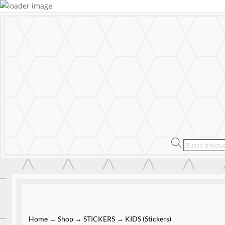
MURALS
STICKERS & LOGOS
Mural Person
MENU
CERRAR
MURALS
STICKERS & LOGOS
Mural Person
Products
search
Home
→
Shop
→
STICKERS
→
KIDS (Stickers)