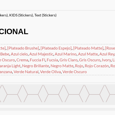
kers)
,
KIDS (Stickers)
,
Text (Stickers)
CIONAL
te]
,
[Plateado Brushe]
,
[Plateado Espejo]
,
[Plateado Matte]
,
[Rose
 Bebe
,
Azul cielo
,
Azul Majestic
,
Azul Marino
,
Azul Matte
,
Azul Rey
e Oscuro
,
Crema
,
Fuccia Fl
,
Fucsia
,
Gris Claro
,
Gris Oscuro
,
Ivory
,
L
aranja Light
,
Negro Brillante
,
Negro Matte
,
Rojo
,
Rojo Corazón
,
Ro
anzana
,
Verde Natural
,
Verde Oliva
,
Verde Oscuro