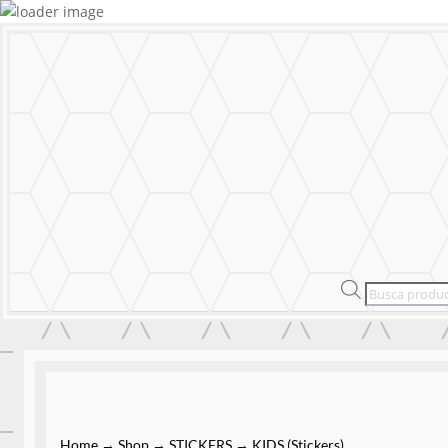
MURALS
STICKERS & LOGOS
Mural Personal
MENU
CERRAR
MURALS
STICKERS & LOGOS
Mural Personal
Products
search
Home
→
Shop
→
STICKERS
→
KIDS (Stickers)