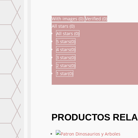
With images (
0
)
Verified (
0
)
All stars (
0
)
All stars (
0
)
5 stars(
0
)
4 stars(
0
)
3 stars(
0
)
2 stars(
0
)
1 star(
0
)
PRODUCTOS REL