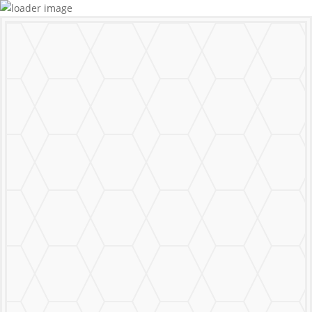
MURALS
STICKERS & LOGOS
Mural Personalizado
Nuestro Trabajo
Contáctanos
MENU
CERRAR
MURALS
STICKERS & LOGOS
Mural Personalizado