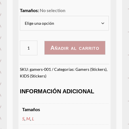
Tamaños
:
No selection
Mario
Añadir al carrito
y
Sonic
3D
SKU:
gamers-001
Categorías:
Gamers (Stickers)
,
cantidad
KIDS (Stickers)
INFORMACIÓN ADICIONAL
Tamaños
S
,
M
,
L